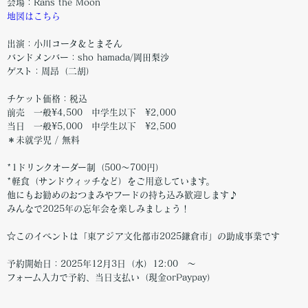
会場：Rans the Moon
地図はこちら
出演：小川コータ＆とまそん
バンドメンバー：sho hamada/岡田梨沙
ゲスト：周昂（二胡）
チケット価格：税込
前売 一般¥4,500 中学生以下 ¥2,000
当日 一般¥5,000 中学生以下 ¥2,500
＊未就学児 / 無料
*1ドリンクオーダー制（500～700円）
*軽食（サンドウィッチなど）をご用意しています。
他にもお勧めのおつまみやフードの持ち込み歓迎します♪
みんなで2025年の忘年会を楽しみましょう！
☆このイベントは「東アジア文化都市2025鎌倉市」の助成事業です
予約開始日：2025年12月3日（水）12:00 〜
フォーム入力で予約、当日支払い（現金orPaypay）