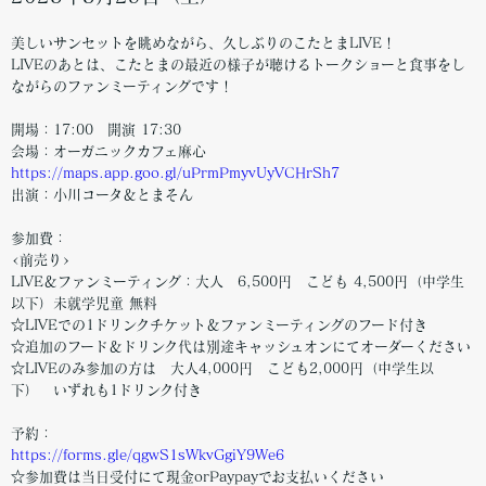
美しいサンセットを眺めながら、久しぶりのこたとまLIVE！
LIVEのあとは、こたとまの最近の様子が聴けるトークショーと食事をし
ながらのファンミーティングです！
開場：17:00 開演 17:30
会場：オーガニックカフェ麻心
https://maps.app.goo.gl/uPrmPmyvUyVCHrSh7
出演：小川コータ＆とまそん
参加費：
<前売り>
LIVE＆ファンミーティング：大人 6,500円 こども 4,500円（中学生
以下）未就学児童 無料
☆LIVEでの1ドリンクチケット＆ファンミーティングのフード付き
☆追加のフード＆ドリンク代は別途キャッシュオンにてオーダーください
☆LIVEのみ参加の方は 大人4,000円 こども2,000円（中学生以
下） いずれも1ドリンク付き
予約：
https://forms.gle/qgwS1sWkvGgiY9We6
☆参加費は当日受付にて現金orPaypayでお支払いください