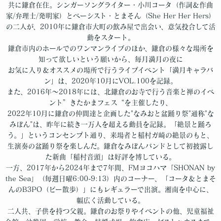
共に鎌倉在住。シンガーソングライター・小川コータ（作詞＆作曲
家/弁理士/発明家）とベーシスト・とまそん（She Her Her Hers）
の二人が、2010年に鎌倉市大町の飲み屋で出会い、意気投合して活
動をスタート。
鎌倉市内のホールでのワンマンライブのほか、鎌倉の様々な場所を
知って欲しいという願いから、毎月満月の夜に
お気に入り＆オススメの場所で行うライブイベント「満月キャラバ
ン」は、2020年10月にVOL.100を記録。
また、2016年〜2018年には、北鎌倉のお寺で行う音楽と禅のイベ
ント”きたかまフェス“を主催したり、
2022年10月に鎌倉の仲間達と企画した"なみおと盆踊り祭"通称"な
みぼん"は、昨年に続き一万人を超える動員を記録。「絶景と踊ろ
う。」というコンセンプト通り、来場者と稲村ガ崎の絶景のもと、
生演奏の盆踊り祭を楽しんだ。鎌倉なみぼんバンドとして初披露し
た新曲「稲村音頭」は好評を博している。
一方、2017年から2024年まで7年間、FMヨコハマ「SHONAN by
the Sea」（毎週日曜6:00-9:13）内のコーナー、「コータ＆とまそ
んのB3PO（ビー散歩）」にもレギュラーで出演。湘南を中心に、
幅広く活動している。
二人共、子供を持つ父親。鎌倉のお祭りやイベントの他、児童福祉