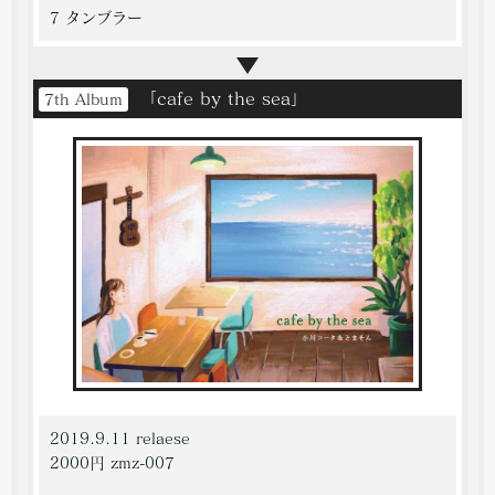
7 タンブラー
「cafe by the sea」
7th Album
2019.9.11 relaese
2000円 zmz-007