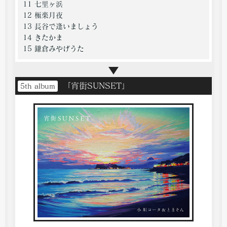
11 七里ヶ浜
12 極楽月夜
13 長谷で逢いましょう
14 きたかま
15 鎌倉みやげうた
「宵街SUNSET」
5th album