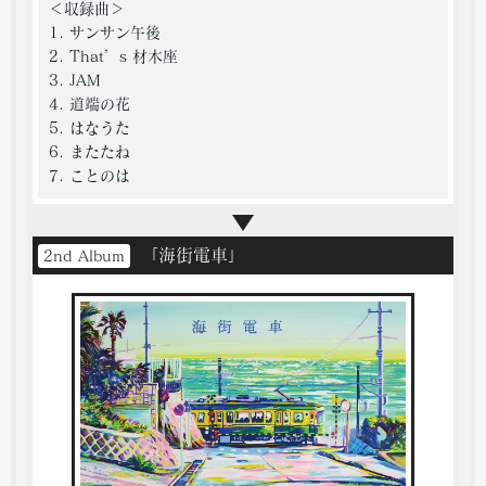
＜収録曲＞
1. サンサン午後
2. That’s 材木座
3. JAM
4. 道端の花
5. はなうた
6. またたね
7. ことのは
「海街電車」
2nd Album