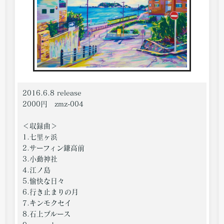
2016.6.8 release
2000円 zmz-004
＜収録曲＞
1.七里ヶ浜
2.サーフィン鎌高前
3.小動神社
4.江ノ島
5.愉快な日々
6.行き止まりの月
7.キンモクセイ
8.石上ブルース