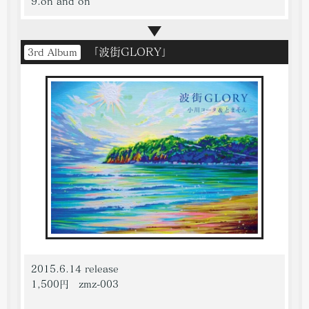
9.on and on
「波街GLORY」
3rd Album
2015.6.14 release
1,500円 zmz-003